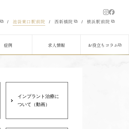
池袋東口駅前院
西新橋院
横浜駅前院
/
/
/
症例
求人情報
お役立ちコラム
インプラント治療に
ついて（動画）