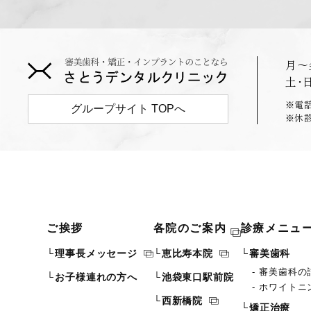
月〜
土･
※電話
グループサイト TOPへ
※休
ご挨拶
各院のご案内
診療メニュ
理事長メッセージ
恵比寿本院
審美歯科
審美歯科の
お子様連れの方へ
池袋東口駅前院
ホワイトニ
西新橋院
矯正治療