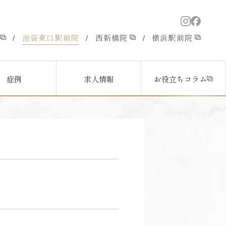
池袋東口駅前院
西新橋院
横浜駅前院
/
/
/
症例
求人情報
お役立ちコラム