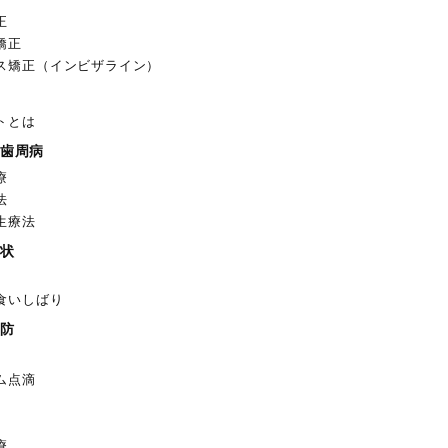
正
矯正
ス矯正（インビザライン）
トとは
歯周病
療
法
生療法
状
食いしばり
防
ム点滴
療