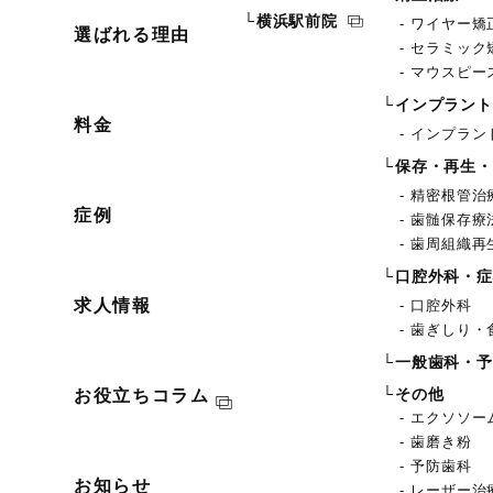
横浜駅前院
ワイヤー矯
選ばれる理由
セラミック
マウスピー
インプラント
料金
インプラン
保存・再生・
精密根管治
症例
歯髄保存療
歯周組織再
口腔外科・症
求人情報
口腔外科
歯ぎしり・
一般歯科・予
お役立ちコラム
その他
エクソソー
歯磨き粉
予防歯科
お知らせ
レーザー治