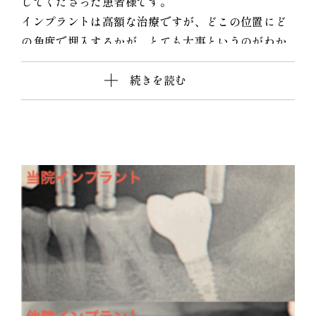
してくださった患者様です。
インプラントは高額な治療ですが、どこの位置にど
の角度で埋入するかが、とても大事というのがわか
りやすかったので、患者様に投稿することをお願い
続きを読む
して挙げさせていただきました。
インプラントを快適に長く使って頂くには、菌と力
のコントロールが大事なのですが、前のものは位置
が悪く、汚れも溜まりやすいし、咬む力も変な方向
にかかってしまう仕上がりになっています。
被せ物のクオリティーもその歯科医院がどこの技工
所にどのブランドで頼むかで全く変わってきます。
インプラントをご検討の方、すでに行った方は参考
にしてください。