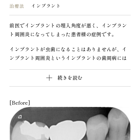
インプラント
治療法
前医でインプラントの埋入角度が悪く、インプラン
ト周囲炎になってしまった患者様の症例です。
インプラントが虫歯になることはありませんが、イ
ンプラント周囲炎というインプラントの歯周病には
なります。
インプラント周囲炎の主な原因は汚れ（菌）と力で
続きを読む
す。このように斜めに埋入されているインプラント
は、真っ直ぐ埋入されているものに比べて汚れも溜
まりやすく、噛む力も斜めにかかってしまうため、
[Before]
インプラント周囲炎になるリスクが大幅に高くなり
ます。
この患者様は内側の骨が大幅に溶けてしまっていた
ので、前のインプラントを撤去して、骨を再生させ