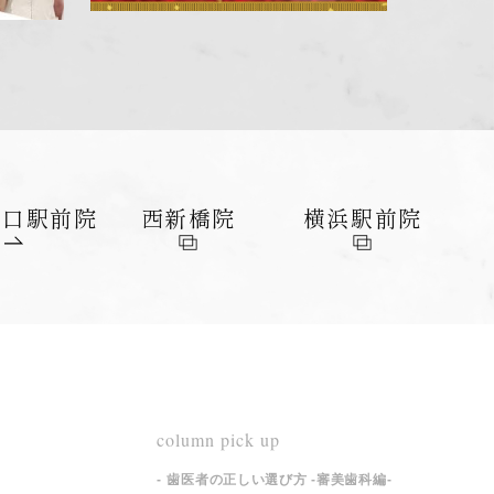
東口
駅前院
西新橋院
横浜
駅前院
column pick up
歯医者の正しい選び方 -審美歯科編-