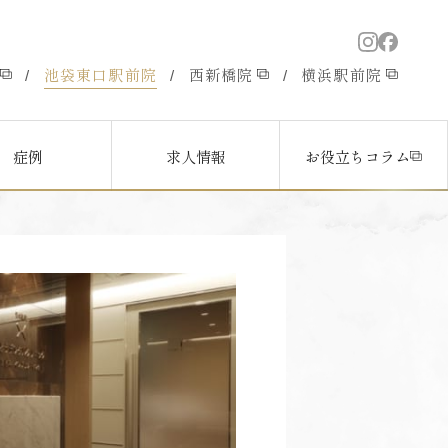
池袋東口駅前院
西新橋院
横浜駅前院
/
/
/
症例
求人情報
お役立ちコラム