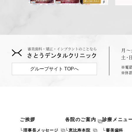
月〜
土･
※電話
グループサイト TOPへ
※休
ご挨拶
各院のご案内
診療メニュ
理事長メッセージ
恵比寿本院
審美歯科