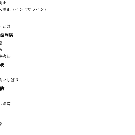
矯正
ス矯正（インビザライン）
トとは
歯周病
療
法
生療法
状
食いしばり
防
ム点滴
療