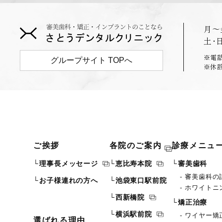
月〜
土･
※電話
グループサイト TOPへ
※休
ご挨拶
各院のご案内
診療メニュ
理事長メッセージ
恵比寿本院
審美歯科
審美歯科の
お子様連れの方へ
池袋東口駅前院
ホワイトニ
西新橋院
矯正治療
横浜駅前院
ワイヤー矯
選ばれる理由