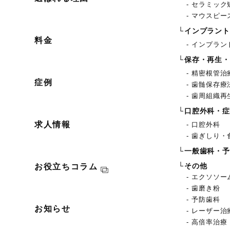
セラミック
マウスピー
インプラント
料金
インプラン
保存・再生・
精密根管治
症例
歯髄保存療
歯周組織再
口腔外科・症
求人情報
口腔外科
歯ぎしり・
一般歯科・予
お役立ちコラム
その他
エクソソー
歯磨き粉
予防歯科
お知らせ
レーザー治
高倍率治療