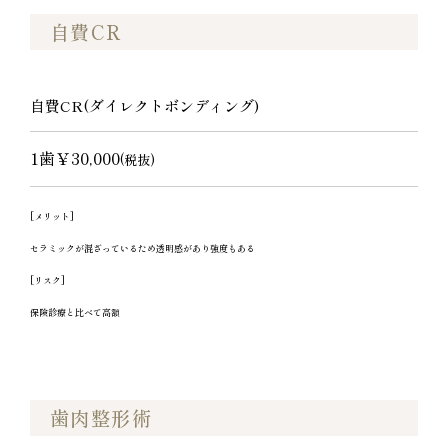
自費CR
自費CR(ダイレクトボンディング)
1歯￥30,000
(税抜)
[メリット]
セラミックが混ざっているため透明感があり強度もある
[リスク]
保険診療と比べて高額
歯肉整形術