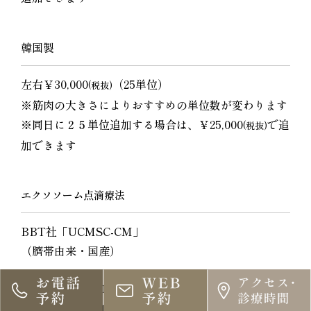
韓国製
左右￥30,000
（25単位）
(税抜)
※筋肉の大きさによりおすすめの単位数が変わります
※同日に２５単位追加する場合は、￥25,000
で追
(税抜)
加できます
エクソソーム点滴療法
BBT社「UCMSC-CM」
（臍帯由来・国産）
￥42,000
（1バイアル）
(税抜)
￥38,000
（同日に２回目分から1バイアル当た
(税抜)